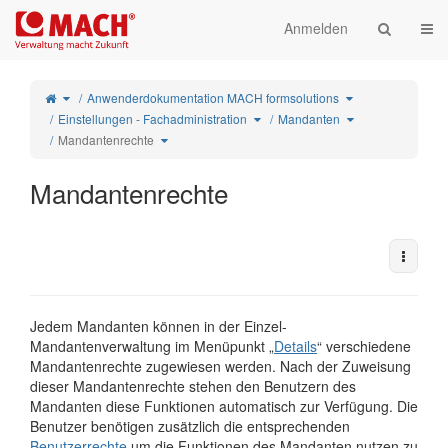
Startseite
Navi
Anmelden
Schalte
Schalte
Anwenderdokumentation MACH formsolutions
den
den
übergeordneten
Verzeichnisbaum
Baum
unter
von
Anwenderdokumen
Schalte
Schalte
Einstellungen - Fachadministration
Mandantenrechte
Mandanten
MACH
den
den
um.
formsolutions
Verzeichnisbaum
Verzeichnisbaum
um.
unter
unter
Einstellungen
Mandanten
Schalte
Mandantenrechte
-
um.
den
Fachadministration
Verzeichnisbaum
um.
unter
Mandantenrechte
um.
Mandantenrechte
Weiter
Jedem Mandanten können in der Einzel-
Mandantenverwaltung im Menüpunkt „
Details
“ verschiedene
Mandantenrechte zugewiesen werden. Nach der Zuweisung
dieser Mandantenrechte stehen den Benutzern des
Mandanten diese Funktionen automatisch zur Verfügung. Die
Benutzer benötigen zusätzlich die entsprechenden
Benutzerrechte
um die Funktionen des Mandanten nutzen zu