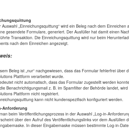
ichungsquittung
r Auswahl „Einreichungsquittung“ wird ein Beleg nach dem Einreichen a
line gesendete Formulare, generiert. Der Ausfüller hat damit einen Nac
ührte Transaktion. Die Einreichungsquittung wird nur beim Herunterla
nts nach dem Einreichen angezeigt.
weis:
esem Beleg ist „nur“ nachgewiesen, dass das Formular fehlerfrei über
lutions Plattform verarbeitet wurde.
edeutet nicht automatisch, dass das Formular zugestellt werden konnte
ie Benachrichtigungsmail z. B. im Spamfilter der Behörde landet, wir
utions Plattform nicht registriert.
nreichungsquittung kann nicht kundenspezifisch konfiguriert werden.
n-Anforderung
man beim Veröffentlichungsprozess in der Auswahl „Log-in-Anforderung
rscheint über den Aufruf des Veröffentlichungslinks vor dem Ausfüllen 
Eingabemaske. In dieser Eingabemaske müssen bestimmte Log-in-Dat