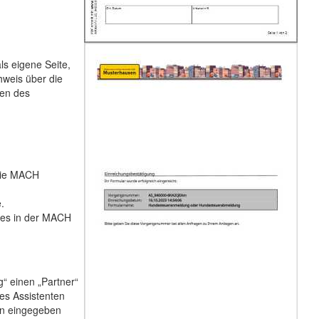
ls eigene Seite,
hweis über die
den des
 die MACH
.
d es in der MACH
“ einen „Partner“
des Assistenten
en eingegeben