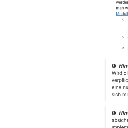
werden
man wi
Modulk
Hin
Wird d
verpfli
eine ni
sich mi
Hin
absich
implem