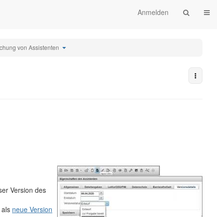
Navi
Anmelden
Schalte
lichung von Assistenten
den
aum
Verzeichnisbaum
unter
enten
Veröffentlichung
von
Assistenten
um.
Weiter
ser Version des
 als
neue Version