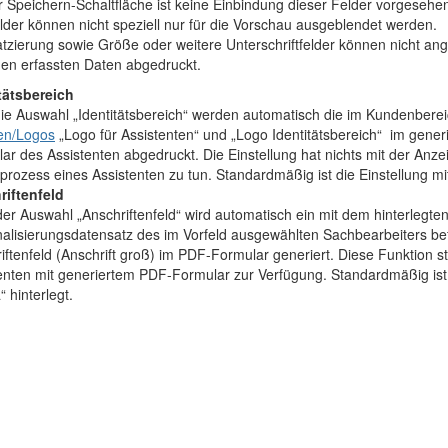
r Speichern-Schaltfläche ist keine Einbindung dieser Felder vorgesehe
lder können nicht speziell nur für die Vorschau ausgeblendet werden.
atzierung sowie Größe oder weitere Unterschriftfelder können nicht a
en erfassten Daten abgedruckt.
tätsbereich
ie Auswahl „Identitätsbereich“ werden automatisch die im Kundenbere
en/Logos
„Logo für Assistenten“ und „Logo Identitätsbereich“ im gener
ar des Assistenten abgedruckt. Die Einstellung hat nichts mit der Anz
lprozess eines Assistenten zu tun. Standardmäßig ist die Einstellung mit 
riftenfeld
er Auswahl „Anschriftenfeld“ wird automatisch ein mit dem hinterlegte
alisierungsdatensatz des im Vorfeld ausgewählten Sachbearbeiters bef
iftenfeld (Anschrift groß) im PDF-Formular generiert. Diese Funktion st
enten mit generiertem PDF-Formular zur Verfügung. Standardmäßig ist 
“ hinterlegt.