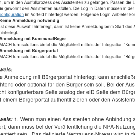
, um in den Ausfüllprozess des Assistenten zu gelangen. Passen die 
e gewohnt den Assistenten ausfüllen. Die Log-in-Daten müssen in der
onfiguration
im Vorfeld hinterlegt werden. Folgende Login-Anbieter k
Keine Anmeldung notwendig
Ist diese Auswahl hinterlegt, dann ist keine Anmeldung beim Start des
hinterlegt.
Anmeldung mit KommunalRegie
MACH formsolutions bietet die Möglichkeit mittels der Integration "K
Anmeldung mit Bürgerportal
MACH formsolutions bietet die Möglichkeit mittels der Integration "Bür
weis:
ie Anmeldung mit Bürgerportal hinterlegt kann anschli
chtend oder optional für den Bürger sein soll. Bei der Au
cht konfigurierbare Seite analog der eID Seite dem Bürg
t einem Bürgerportal authentifizieren oder den Assisten
weis:
1. Wenn man einen Assistenten ohne Anbindung an
ert, dann muss bei der Veröffentlichung die NPA-Nutzu
entiert sein. Das definierte Vertrauens-Niveau wird in