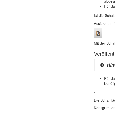
abgesp
Für da
Ist die Schal
Assistent im
Mit der Scha
Veröffen
Hin
Für da
benöti
.
Die Schaltflä
Konfiguratio