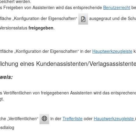
eichert werden.
s Freigeben von Assistenten wird das entsprechende
Benutzerrecht
be
tfläche „Konfiguration der Eigenschaften“
ausgegraut und die Schal
 Versionsstatus
freigegeben
.
ltfläche „Konfiguration der Eigenschaften“ in der
Hauptwerkzeugleiste
k
tlichung eines Kundenassistenten/Verlagsassistent
weis:
s Veröffentlichen von freigegebenen Assistenten wird das entspreche
gt.
che „Veröffentlichen“
in der
Trefferliste
oder
Hauptwerkzeugleiste
nsdialog