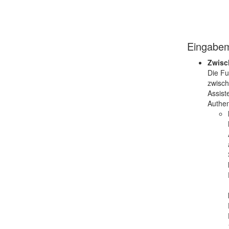
Eingabem
Zwisc
Die Fu
zwisch
Assist
Authent