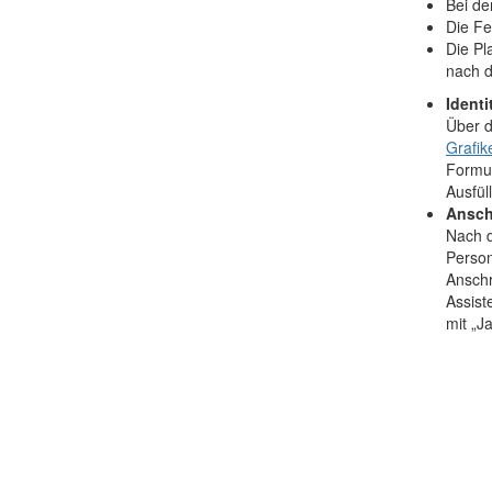
Bei de
Die Fe
Die Pl
nach d
Identi
Über d
Grafik
Formul
Ausfül
Ansch
Nach d
Person
Anschr
Assist
mit „Ja