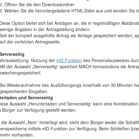
2. Öffnen Sie die den Downloadordner
3. Wählen Sie die heruntergeladene HTML-Datei aus und senden Sie di
Diese Option bietet sich bei Anträgen an, die in regelmäßigen Abstän
wenige Angaben in der Antragstellung ändern.
Soll der komplett ausgefüllte Antrag als Vorlage gespeichert werden, s
auf der vorletzten Antragsseite.
Serverseitig
Voraussetzung: Nutzung der
eID-Funktion
des Personalausweises durc
Mit der Auswahl „Serverseitig“ speichert MACH formsolutions die Antr
zwischengespeichert.
Bei Wiederaufnahme des Ausfüllvorgangs innerhalb von 30 Minuten hat
gespeicherten Eingaben.
terladen und Serverseitig
iese Auswahl „Herunterladen und Serverseitig“ kann eine Kombination
n Bürger zur Verfügung gestellt werden.
 die Auswahl „Nein“ hinterlegt wird, steht dem Bürger weder die Schal
enspeicherns mittels eID-Funktion zur Verfügung. Beim Schließen bzw
 mehr vorhanden.