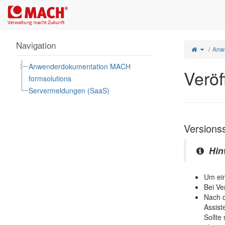
Startseite
Navigation
Schalte
Anw
den
übergeo
Baum
von
Veröffent
von
Assisten
Anwenderdokumentation MACH
um.
Veröf
formsolutions
Servermeldungen (SaaS)
Versions
Hin
Um ein
Bei Ve
Nach d
Assist
Sollte