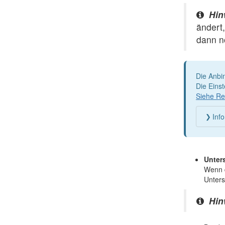
Hin
ändert
dann n
Die Anbin
Die Einst
Siehe Re
Inf
Unters
Wenn d
Unters
Hin