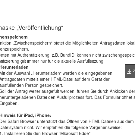
aske „Veröffentlichung“
henspeichern
nktion „Zwischenspeichern“ bietet die Möglichkeiten Antragsdaten lokal
enzuspeichern.
enten mit Authentifizierung, z.B. BundID, können nicht zwischengespei
ifizierung gilt immer nur für die aktuelle Ausfüllsitzung.
Herunterladen
Mit der Auswahl „Herunterladen“ werden die eingegebenen
Antragsdaten mittels einer HTML-Datei auf dem Gerät der
ausfüllenden Person gespeichert.
Soll der Antrag weiter ausgefült werden, führen Sie durch Anklicken de
heruntergeladenen Datei den Ausfüllprozess fort. Das Formular öffnet s
Eingaben.
Hinweis für iPad, iPhone:
Der Safari-Browser unterstützt das Öffnen von HTML-Dateien aus dem 
Dateisystem nicht. Wir empfehlen die folgende Vorgehensweise:
1. Installieren Sie den Browser "Microsoft Edge"