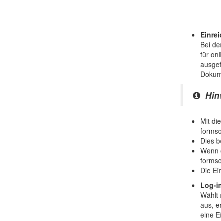
Einre
Bei de
für on
ausgef
Dokume
Hin
Mit di
formso
Dies b
Wenn d
formsol
Die Ei
Log-i
Wählt 
aus, e
eine 