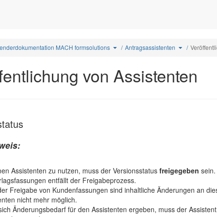
Schalte
Schalte
enderdokumentation MACH formsolutions
Antragsassistenten
Veröffent
den
den
rdneten
Verzeichnisbaum
Verzeichnisb
unter
unter
Anwenderdokumentation
Antragsassist
lichung
MACH
um.
formsolutions
ten
um.
fentlichung von Assistenten
status
weis:
en Assistenten zu nutzen, muss der Versionsstatus
freigegeben
sein.
rlagsfassungen entfällt der Freigabeprozess.
er Freigabe von Kundenfassungen sind inhaltliche Änderungen an die
enten nicht mehr möglich.
 sich Änderungsbedarf für den Assistenten ergeben, muss der Assistent