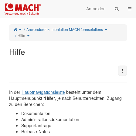
Startseite
Navi
Anmelden
Schalte
Schalte
Anwenderdokumentation MACH formsolutions
den
den
übergeordneten
Verzeichnisbaum
Baum
unter
von
Schalte
Anwenderdokumen
Hilfe
Hilfe
den
MACH
um.
Verzeichnisbaum
formsolutions
unter
um.
Hilfe
um.
Hilfe
Weiter
In der
Hauptnavigationsleiste
besteht unter dem
Hauptmenüpunkt "Hilfe", je nach Benutzerrechten, Zugang
zu den Bereichen:
Dokumentation
Administrationsdokumentation
Supportanfrage
Release-Notes