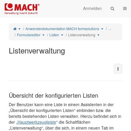
Startseite
Navi
Anmelden
Schalte
Schalte
…
Anwenderdokumentation MACH formsolutions
den
den
übergeordneten
Verzeichnisbaum
Baum
unter
von
Anwenderdokumen
Schalte
Schalte
Schalte
Formulareditor
Listenverwaltung
Listen
Listenverwaltung
MACH
den
den
den
um.
formsolutions
Verzeichnisbaum
Verzeichnisbaum
Verzeichnisbaum
um.
unter
unter
unter
Formulareditor
Listen
Listenverwaltung
um.
um.
um.
Listenverwaltung
Weiter
Übersicht der konfigurierten Listen
Der Benutzer kann eine Liste in einem Assistenten in der
„Übersicht der konfigurierten Listen“ einbinden bzw. die
bereits bestehenden Listen verwalten. Hierzu befindet sich in
der „
Hauptwerkzeugleiste
“ die Schaltflächen
„Listenverwaltung“, über die sich, in einem neuen Tab im