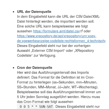
URL der Datenquelle
In dem Eingabefeld kann die URL der CSV-Datei/XML-
Datei hinterlegt werden, die importiert werden soll.
Eine solche URL kann beispielsweise wie folgt
aussehen
https://formulare.amt/datei.csv
oder
https://www.xrepository.de/api/xrepository/urn:xoev-
de:xgewerbeanzeige:codeliste:rechtsformen_4:technischer
Dieses Eingabefeld steht nur bei der vorherigen
Auswahl „Externer CSV-Import“ oder „XRepository
Codeliste“ zur Verfügung.
Cron der Datenquelle
Hier wird das Ausführungsintervall des Imports
definiert. Das Format für die Definition ist im Cron-
Format zu hinterlegen (ss=Sekunden, mm=Minuten,
SS=Stunden, MM=Monat, JJ=Jahr, WT=Wochentag).
Beispielsweise soll das Ausführungsintervall immer um
5 Uhr jeden Sonntag ausgeführt werden. Hierzu muss
das Cron-Format wie folgt aussehen
. Dieses Eingabefeld steht nur
 0 0 5 * * SUN-SAT